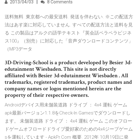
2013/04/03
8 Comments
送料無料. 東京都への最安送料. 発送を伴わない. ※この配送方
法はあす楽に対応していません. すべての配送方法と送料を見
る この製品はアルクの語学テキスト『英会話ペラペラビジネ
ス100』（別売）に対応した「音声ダウンロードコンテンツ」
（MP3データ
3D-Driving-School is a product developed by Besier 3d-
edutainment Wiesbaden. This site is not directly
affiliated with Besier 3d-edutainment Wiesbaden . All
trademarks, registered trademarks, product names and
company names or logos mentioned herein are the
property of their respective owners.
Androidデバイス用未舗装道路 ドライブ ： 4x4 運転 ゲーム
apk最新バージョン1.1.8をCheck-In Gamesでダウンロードし
ます。 未舗装道路 ドライブ ： 4x4 運転 ゲーム このオフロー
ドゲームオフロードドライブ愛好家のための4x4ジープゲーム
sを運転しています - ApkPr.Com 概要. 2012年 10月19日に発