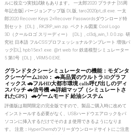
ルに役立つ実技試験もあります。 一太郎2020 プラチナ [35周
年記念版] バージョンアップ版 DL版, taro2020pt_dl.exe. 一太
郎2020 Recover Keys 2+Recover Passwordsダウンロード特
別セット［DL］, RK2RP_win.zip. ベクトル図案 Cool Logo
3D（クールロゴ スリーディー）［DL］, cl3dj_win_1.0.0.zip. 研
究社 日本語 フルCSSプロフェッショナルテンプレート 増強パ
ック[DL], hpb15ex1.exe. @rt web for 鉄道模型シミュレーター
5 第0号［DL］, VRM5-0.EXE.
グランドタクシーシミュレーターの機能：モダンタ
クシーゲーム2020： 🚗高品質のウルトラ3Dグラフ
ィックス 🚗フルHD大都市環境 calls呼び出しのディ
スパッチ 🚗信号機 🚗詳細マップ（シミュレートさ
れたGPS） 🚗ゲームモード 給油システム
評価版は期間限定の完全版ですので、製品ご購入時に改めて
インストールする必要がなく、USBハードウエアロックをパ
ソコンに挿入するだけでそのまま使用できるようになりま
す。 注意：HyperChemのフリーダウンロードサイトにご注意