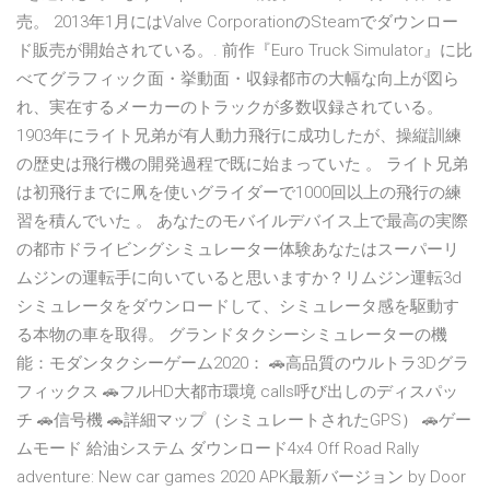
売。 2013年1月にはValve CorporationのSteamでダウンロー
ド販売が開始されている。. 前作『Euro Truck Simulator』に比
べてグラフィック面・挙動面・収録都市の大幅な向上が図ら
れ、実在するメーカーのトラックが多数収録されている。
1903年にライト兄弟が有人動力飛行に成功したが、操縦訓練
の歴史は飛行機の開発過程で既に始まっていた 。 ライト兄弟
は初飛行までに凧を使いグライダーで1000回以上の飛行の練
習を積んでいた 。 あなたのモバイルデバイス上で最高の実際
の都市ドライビングシミュレーター体験あなたはスーパーリ
ムジンの運転手に向いていると思いますか？リムジン運転3d
シミュレータをダウンロードして、シミュレータ感を駆動す
る本物の車を取得。 グランドタクシーシミュレーターの機
能：モダンタクシーゲーム2020： 🚗高品質のウルトラ3Dグラ
フィックス 🚗フルHD大都市環境 calls呼び出しのディスパッ
チ 🚗信号機 🚗詳細マップ（シミュレートされたGPS） 🚗ゲー
ムモード 給油システム ダウンロード4x4 Off Road Rally
adventure: New car games 2020 APK最新バージョン by Door