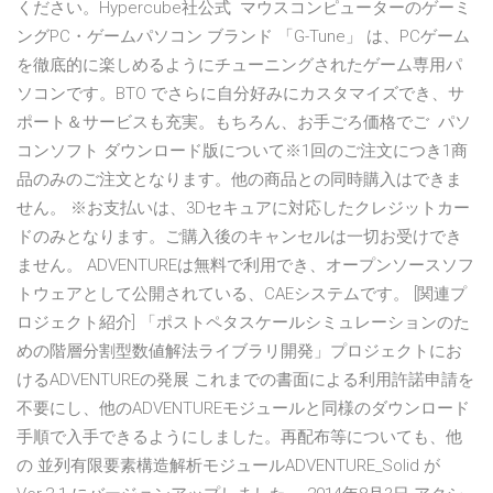
ください。Hypercube社公式 マウスコンピューターのゲーミ
ングPC・ゲームパソコン ブランド 「G-Tune」 は、PCゲーム
を徹底的に楽しめるようにチューニングされたゲーム専用パ
ソコンです。BTO でさらに自分好みにカスタマイズでき、サ
ポート＆サービスも充実。もちろん、お手ごろ価格でご パソ
コンソフト ダウンロード版について※1回のご注文につき1商
品のみのご注文となります。他の商品との同時購入はできま
せん。 ※お支払いは、3Dセキュアに対応したクレジットカー
ドのみとなります。ご購入後のキャンセルは一切お受けでき
ません。 ADVENTUREは無料で利用でき、オープンソースソフ
トウェアとして公開されている、CAEシステムです。 [関連プ
ロジェクト紹介] 「ポストペタスケールシミュレーションのた
めの階層分割型数値解法ライブラリ開発」プロジェクトにお
けるADVENTUREの発展 これまでの書面による利用許諾申請を
不要にし、他のADVENTUREモジュールと同様のダウンロード
手順で入手できるようにしました。再配布等についても、他
の 並列有限要素構造解析モジュールADVENTURE_Solid が