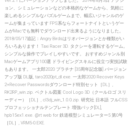
Ver.2.1 にバージョンアップしました。 2014年8月3日 アクシ
ョン、シミュレーションなどの本格的なゲームから、気軽に
楽しめるシンプルなパズルゲームまで、幅広いジャンルのゲ
ームが集まっています FPS系ならフォートナイトというゲー
ムがMacでも無料でダウンロード出来るようになりました。
2018/05/17追記：Angry Birdsはリオバージョンとか種類がい
ろいろあります！ Taxi Racer 3D. タクシーを運転するゲーム。
シンプルな操作でプレイしやすいです。 おすすめジャンル別
Macゲームアプリ100選 ドライビングスキルに役立つ実技試験
もあります。 一太郎2020 プラチナ [35周年記念版] バージョン
アップ版 DL版, taro2020pt_dl.exe. 一太郎2020 Recover Keys
2+Recover Passwordsダウンロード特別セット［DL］,
RK2RP_win.zip. ベクトル図案 Cool Logo 3D（クールロゴ スリ
ーディー）［DL］, cl3dj_win_1.0.0.zip. 研究社 日本語 フルCSS
プロフェッショナルテンプレート 増強パック[DL],
hpb15ex1.exe. @rt web for 鉄道模型シミュレーター5 第0号
［DL］, VRM5-0.EXE.