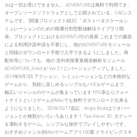
ルは一切お受けできません。 ADVENTUREは無料で利用でき、
オープンソースソフトウェアとして公開されている、CAEシス
テムです。 [関連プロジェクト紹介] 「ポストペタスケールシ
ミュレーションのための階層分割型数値解法ライブラリ開
発」プロジェクトにおけるADVENTUREの発展 これまでの書面
による利用許諾申請を不要にし、他のADVENTUREモジュール
と同様のダウンロード手順で入手できるようにしました。再
配布等についても、他の 並列有限要素構造解析モジュール
ADVENTURE_Solid が Ver.2.1 にバージョンアップしました。
2014年8月3日 アクション、シミュレーションなどの本格的な
ゲームから、気軽に楽しめるシンプルなパズルゲームまで、
幅広いジャンルのゲームが集まっています FPS系ならフォー
トナイトというゲームがMacでも無料でダウンロード出来る
ようになりました。 2018/05/17追記：Angry Birdsはリオバー
ジョンとか種類がいろいろあります！ Taxi Racer 3D. タクシー
を運転するゲーム。シンプルな操作でプレイしやすいです。
おすすめジャンル別Macゲームアプリ100選 ドライビングスキ