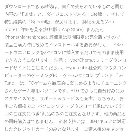
ダウンロードできる雑誌は、書店で売られているものと同じ
内容の「Full版」と、ダイジェストである「Lite版」、そして
特別編集の「Special版」があります。 詳細を見る(App
Store) · 詳細を見る(無料版：App Store). まんたん
iPhone(Mantanbroad). 評価版は期間限定の完全版ですので、
製品ご購入時に改めてインストールする必要がなく、USBハ
ードウエアロックをパソコンに挿入するだけでそのまま使用
できるようになります。 注意：HyperChemのフリーダウンロ
ードサイトにご注意ください。Hypercube社公式 マウスコン
ピューターのゲーミングPC・ゲームパソコン ブランド 「G-
Tune」 は、PCゲームを徹底的に楽しめるようにチューニング
されたゲーム専用パソコンです。BTO でさらに自分好みにカ
スタマイズでき、サポート＆サービスも充実。もちろん、お
手ごろ価格でご パソコンソフト ダウンロード版について※1
回のご注文につき1商品のみのご注文となります。他の商品と
の同時購入はできません。 ※お支払いは、3Dセキュアに対応
したクレジットカードのみとなります。ご購入後のキャンセ