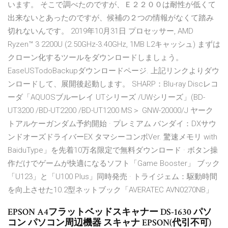
います。 そこで調べたのですが、Ｅ２２００は耐性が低くて
出来ないとあったのですが、候補の２つの情報がなくて踏み
切れないんです。 2019年10月31日 プロセッサー, AMD
Ryzen™ 3 2200U (2.50GHz-3.40GHz, 1MB L2キャッシュ) まずは
クローン化するツールをダウンロードしましょう。
EaseUSTodoBackupダウンロードページ. 上記リンクよりダウ
ンロードして、展開後起動します。 SHARP：Blu-ray Discレコ
ーダ「AQUOSブルーレイ UTシリーズ /UWシリーズ」(BD-
UT3200 /BD-UT2200 /BD-UT1200 MS＞ GNW-20000/J ヤーク
トアルケーガンダム予約開始 · プレミアム バンダイ：DXサウ
ンドオーズドライバーEX タマシーコンボVer. 驚速メモリ with
BaiduType」を先着10万名限定で無料ダウンロード · ボタン操
作だけでゲームが快適になるソフト「Game Booster」 ブック
「U123」と「U100 Plus」同時発売 · トライジェム：駆動時間
を向上させた10.2型ネットブック「AVERATEC AVN0270NB」
EPSON A4フラットベッドスキャナー DS-1630 パソ
コン パソコン周辺機器 スキャナ EPSON(代引不可)