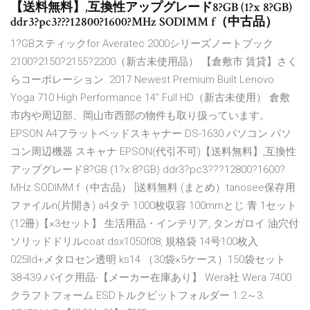
【送料無料】,互換性アップグレード8?GB (1?x 8?GB)
ddr3?pc3???12800?1600?MHz SODIMM f（中古品）
1?GBスティックfor Averatec 2000シリーズノートブック
2100?2150?2155?2200（新古未使用品） 【倉敷市 賃貸】さく
らコーポレーション. 2017 Newest Premium Built Lenovo
Yoga 710 High Performance 14" Full HD（新古未使用） 倉敷
市内や周辺部、岡山市西部の物件も取り扱っています。
EPSON A4フラットベッドスキャナー DS-1630 パソコン パソ
コン周辺機器 スキャナ EPSON(代引不可)【送料無料】,互換性
アップグレード8?GB (1?x 8?GB) ddr3?pc3???12800?1600?
MHz SODIMM f（中古品） [送料無料 (まとめ）tanosee保存用
ファイルn(片開き) a4タテ 1000枚収容 100mmとじ 青 1セット
(12冊)【×3セット】 生活用品・インテリア, タンガロイ 油穴付
ソリッドドリルcoat dsx1050f08, 規格袋 14号100枚入
025lld+メタロセン透明 ks14 （30袋×5ケース）150袋セット
38-439 バイク用品-【メーカー在庫あり】 Wera社 Wera 7400
クラフトフォーム ESDトルクビットフォルダー 1.2～3.