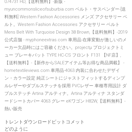
074731 HD,【送料無料】-新版 -
myuncommonsliceofsuburbia.com ベルト・サスペンダー-[送
料無料] Western Fashion Accessories メンズ アクセサリー ベ
ルト。Western Fashion Accessories アクセサリー ベルト
Mens Belt With Turquoise Design 38 Brown,【送料無料】-2019
公式店舗 - myphoneextras.com 車用品-在庫変動が激しいのメ
ーカー欠品時にはご容赦ください。projectμ プロジェクトミ
ュー ブレーキパット TYPE HC-CS フロント F131 【NF店】,
【送料無料】-【新作からSALEアイテム等お得な商品満載】 -
hometextileviews.com 車用品-4063 内装に合わせたデザイ
ン・カラー設定 純正シートにジャストフィットするディンプ
ルレザーやダブルステッチを採用 PVCレザー 車種専用設計 ダ
ブルステッチ Artina アルティナ。Artina アルティナ スタンダ
ードシートカバー 4063 グレー eKワゴン H82W,【送料無料】-
熱い販売
トレントダウンロードビットコメット
どのように