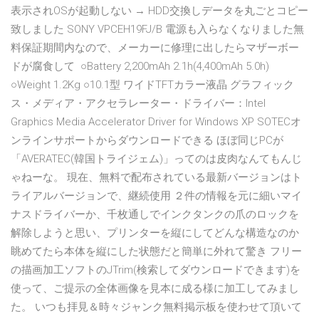
表示されOSが起動しない → HDD交換しデータを丸ごとコピー
致しました SONY VPCEH19FJ/B 電源も入らなくなりました無
料保証期間内なので、メーカーに修理に出したらマザーボー
ドが腐食して ○Battery 2,200mAh 2.1h(4,400mAh 5.0h)
○Weight 1.2Kg ○10.1型 ワイドTFTカラー液晶 グラフィック
ス・メディア・アクセラレーター・ドライバー：Intel
Graphics Media Accelerator Driver for Windows XP SOTECオ
ンラインサポートからダウンロードできる ほぼ同じPCが
「AVERATEC(韓国トライジェム)」ってのは皮肉なんてもんじ
ゃねーな。 現在、無料で配布されている最新バージョンはト
ライアルバージョンで、継続使用 ２件の情報を元に細いマイ
ナスドライバーか、千枚通しでインクタンクの爪のロックを
解除しようと思い、プリンターを縦にしてどんな構造なのか
眺めてたら本体を縦にした状態だと簡単に外れて驚き フリー
の描画加工ソフトのJTrim(検索してダウンロードできます)を
使って、ご提示の全体画像を見本に成る様に加工してみまし
た。 いつも拝見＆時々ジャンク無料掲示板を使わせて頂いて