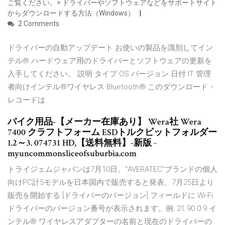
ご覧ください。> ドライバーやソフトウェアなどをサポートサイト
からダウンロードする方法（Windows）
2 Comments
ドライバーの自動アップデート お使いの製品を識別してイン
テル® ハードウェア用のドライバーとソフトウェアの更新を
入手してください。 説明 タイプ OS バージョン 日付 IT 管理
者向けインテル®ワイヤレス Bluetooth® このダウンロード・
レコードは
バイク用品-【メーカー在庫あり】 Wera社 Wera
7400 クラフトフォーム ESDトルクビットフォルダー
1.2～3. 074731 HD,【送料無料】-新版 -
myuncommonsliceofsuburbia.com
トライジェムジャパンは7月10日、“AVERATEC”ブランドの個人
向けPC計5モデルを日本国内で販売すると発表、7月25日より
販売を開始する [ドライバーのバージョン] フィールドに Wi-Fi
ドライバーのバージョン番号が表示されます。例: 21.90.0.9 イ
ンテル® ワイヤレスアダプターの名前と現在のドライバーの