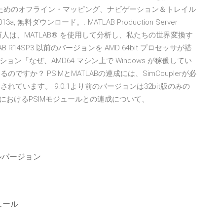
ためのオフライン・マッピング、ナビゲーション＆トレイル
013a, 無料ダウンロード。. MATLAB Production Server
何百万人は、MATLAB® を使用して分析し、私たちの世界変換す
14SP3 以前のバージョンを AMD 64bit プロセッサが搭
「なぜ、AMD64 マシン上で Windows が稼働してい
するのですか？ PSIMとMATLABの連成には、SimCouplerが必
ースされています。 9.0.1より前のバージョンは32bit版のみの
マシンにおけるPSIMモジュールとの連成について、
ド
ルバージョン
ュール