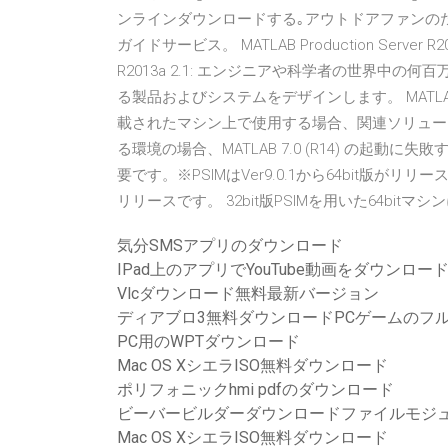
ンラインダウンロードする｡アウトドアファンの
ガイドサービス。 MATLAB Production Server R2
R2013a 2.1: エンジニアや科学者の世界中の
る製品およびシステムをデザインします。 MATLAB R
載されたマシン上で使用する場合、関連ソリューション
る環境の場合、MATLAB 7.0 (R14) の起動に失敗
要です。※PSIMはVer9.0.1から64bit版がリリ
リリースです。 32bit版PSIMを用いた64bit
気分SMSアプリのダウンロード
IPad上のアプリでYouTube動画をダウンロー
Vlcダウンロード無料最新バージョン
ディアブロ3無料ダウンロードPCゲームのフ
PC用のWPTダウンロード
Mac OS XシエラISO無料ダウンロード
ポリフォニックhmi pdfのダウンロード
ビーバービルダーダウンロードファイルモジ
Mac OS XシエラISO無料ダウンロード