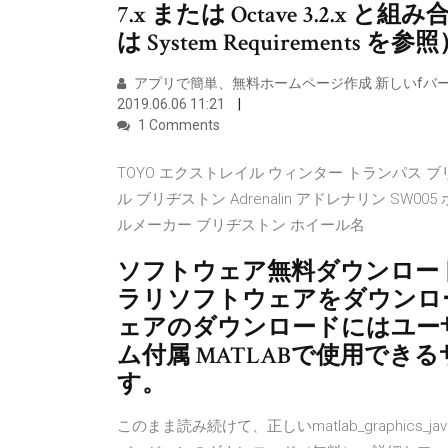
7.x または Octave 3.2
は System Requirements を参
アプリで簡単、無料ホームページ作成 新しいfバージョン
2019.06.06 11:21
1 Comments
TOYO エクストレイル ウィンター トランパス ブリヂ
ル ブリヂストン Adrenalin アドレナリン SW005 ホ
ルメーカー ブリヂストン ホイール名
ソフトウェア無料ダウンロー
ラリソフトウェアをダウンロ
ェアのダウンロードにはユーザ
ム付属 MATLABで使用で
す。
このまま読み続けて、正しいmatlab_graphics_java_k