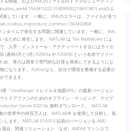
イル情報、およびXMLのファイルのトラブルシューティン
ns_win64 1565815522 3190999932196915815.xmlのエ
に関連しています。一般に、XMLのエラーは、ファイルが見つ
box_mapreduce_common 1563492893
ATLABのランタイムで発生する問題に関連しています。一般に、XML
発生します。 MATLAB は The MathWorks によ
で、入手・インストール・アクティベートするにはライセ
通例3月と9月) R20XXa や R20XXb という名前でリリー
いるため、導入は簡単で専門的な計算も簡単にできるようにな
になります。 Pythonなら、自分で環境を整備する必要が
ができます。
droid用『ViewRanger トレイル＆地図APK』の最新バージョン
る｡アウトドアファンのためのオフライン・マッピング、ナビゲ
ion Server R2013a, 無料ダウンロード。. MATLAB
エンジニアや科学者の世界中の何百万人は、MATLAB® を使用して分析し、私
。 MATLAB R14SP3 以前のバージョンを AMD
する場合、関連ソリューション「なぜ、AMD64 マシン上で