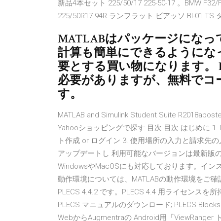
新品4本セット 225/50/17 225-50-17 。BMW
225/50R17 94R ランフラット ビアッソ BI-01
MATLABはパッケージにな
計算も簡単にできるようにな
要とする買い物になります。 P
必要がありますが、無料でコ
す。
MATLAB and Simulink Student Suite R20
Yahooショッピングで探す 目次 目次 はじめに 1. 
ト作成 or ログイン 3. 使用場所の入力と請求先の入
アップデートし 利用可能なバージョンは最新版の
WindowsやMacOSにも対応しております。インス
動作環境については、MATLABの動作環境をご
PLECS 4.4.2 です。PLECS 4.4 用ラ
PLECS マニュアルのダウンロード; PLECS Blo
WebからAugmentraの Android用『ViewRa