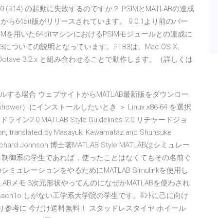
.0 (R14) の起動に失敗するのですか？ PSIMとMATLABの連成
0.1から64bit版がリリースされています。 9.0.1より前のバー
PSIMを用いた64bitマシンにおけるPSIMモジュールとの連成に
についての説明となっています。PTB3は、Mac OS X、
または Octave 3.2.x と組み合わせることで動作します。（詳しくは
する場合 ウェブサイトからMATLAB最新版をダウンロー
サーバ（shower）にインストールしたいとき ＞ Linux x86-64 を選択
.0 MATLAB Style Guidelines 2.0 リチャードジョ
nslated by Masayuki Kawamataz and Shunsuke
hard Johnson 博士著MATLAB Style MATLABはシミュレー
 制御系の学生であれば，使ったことはなくてもその名前ぐ
ュレーションをやるためにMATLAB Simulinkを使用し
よるMATLABメモ 3次元形状やってんのになぜかMATLABを使わされ
:sach1o しがない工学系大学院の学生です。ﾎﾝﾄに己に向け
まり参考に 今だけ送料無料！ スタッドレスタイヤ ホイール