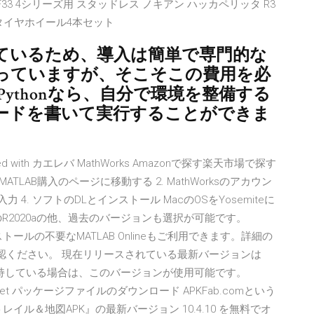
 F32/F33 4シリーズ用 スタッドレス ノキアン ハッカペリッタ R3
 TS タイヤホイール4本セット
っているため、導入は簡単で専門的な
っていますが、そこそこの費用を必
ythonなら、自分で環境を整備する
ードを書いて実行することができま
18aposted with カエレバ MathWorks Amazonで探す楽天市場で探す
MATLAB購入のページに移動する 2. MathWorksのアカウン
力 4. ソフトのDLとインストール MacのOSをYosemiteに
R2020aの他、過去のバージョンも選択が可能です。
トールの不要なMATLAB Onlineもご利用できます。詳細の
確認ください。 現在リリースされている最新バージョンは
イセンスを所持している場合は、このバージョンが使用可能です。
ckset パッケージファイルのダウンロード APKFab.comという
nger トレイル＆地図APK』の最新バージョン 10.4.10 を無料でオ