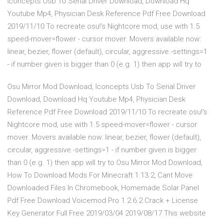
Iconcepts Usb To Serial Driver Download, Download Hq
Youtube Mp4, Physician Desk Reference Pdf Free Download
2019/11/10 To recreate osu!'s Nightcore mod, use with 1.5
speed-mover=flower - cursor mover. Movers available now:
linear, bezier, flower (default), circular, aggressive.-settings=1
- if number given is bigger than 0 (e.g. 1) then app will try to
Osu Mirror Mod Download, Iconcepts Usb To Serial Driver
Download, Download Hq Youtube Mp4, Physician Desk
Reference Pdf Free Download 2019/11/10 To recreate osu!'s
Nightcore mod, use with 1.5 speed-mover=flower - cursor
mover. Movers available now: linear, bezier, flower (default),
circular, aggressive.-settings=1 - if number given is bigger
than 0 (e.g. 1) then app will try to Osu Mirror Mod Download,
How To Download Mods For Minecraft 1.13.2, Cant Move
Downloaded Files In Chromebook, Homemade Solar Panel
Pdf Free Download Voicemod Pro 1.2.6.2 Crack + License
Key Generator Full Free 2019/03/04 2019/08/17 This website