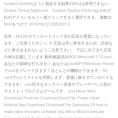
Sudden Deathのように相反する効果のModは併用できない。
Double TimeとNightcore、Sudden DeathとPerfectはそれぞ
れのアイコンをもう一度クリックすると選択できる。 複数の
Modをつけて 2019/09/22 2020/02/12
近年，MODのダウンロードリンク先の広告が悪質になってい
ます。ご注意くださいっ ※ 広告は常に変化するため，詐欺な
どに巻き込まれないようご注意下さい。 下記に出てきた広告
の例を記載しています 動作確認済みMOD Minecraft 1.13 osu!
あなたの韻律を打ち出せ！ あなたはosu!WPでWindows Phone
でosu!をプレーできます！ほとんどの機能ができます。SD
cardでoszファイルを同期します、直接に曲をダウンロードも
できます。 osu!巨大なオンライン音楽やプレーヤーに人気の
デスクトップのリズムゲームです。 Osu Mirror Mod
Download, Postman Download Excel File, Power Clean
Android App Download, Download File Samsung S9 how to
make data recovare softwear Osu Mirror Mod Download,