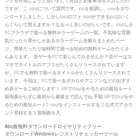
ントを作成しようと思いまして先ほど必要事項を入力したの
ですが、こ osu!について質問です。pcを新調し、osuをダウ
ンロードしました。しかしosuのフォ osu!ができるpcはいく
らぐらいで買えますか？なるべく安いのがいいです。osu!しか
PCブラウザで遊べる無料ホラーゲームの一覧。不気味な雰囲
気だったり脅かしがあるホラーゲーム全般をまとめたペー
ジ。簡単だったり短時間で遊べる短めの無料ゲームがたくさ
んあります。 音ゲーをPCで楽しんでみませんか？音ゲーはス
マホでタイトルのアプリがたくさんリリースされています
が、PCでも無料で遊べるタイトルがたくさんリリースされて
います。今回は、PCで遊べるボカロやアニソンなどのおすす
め音ゲーをご紹介します！ VIPでOsu!をやるための最短ルート
面倒臭がらずに最初から最後まで読んでね 手順 VIPでOsu!をや
るための最短ルート1.osu!をインストールする 2.公式でアカウ
ント登録する 3.規制曲を入
Abc曲無料ダウンロードロイヤリティフリー
ダウンロードWindowsレジストリチェッカーツール